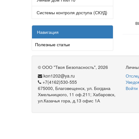
Системы контроля доступа (СКУД)
в
Навигация
Полезные статьи
©
ООО "Твоя Безопасность"
, 2026
Личны
kon1202@ya.ru
Отслед
+7(4162)530-555
Уведо
675000, Благовещенск, ул. Богдана
Войти
Хмельницкого, 11 оф.211; Хабаровск,
ул.Казачья гора, д.13 офис 1А