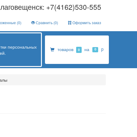
лаговещенск: +7(4162)530-555
оженные (
0
)
Сравнить (
0
)
Оформить заказ
отки персональных
товаров
на
p
0
0
ей.
алы