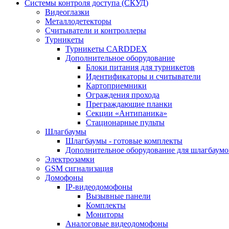
Системы контроля доступа (СКУД)
Видеоглазки
Металлодетекторы
Считыватели и контроллеры
Турникеты
Турникеты CARDDEX
Дополнительное оборудование
Блоки питания для турникетов
Идентификаторы и считыватели
Картоприемники
Ограждения прохода
Преграждающие планки
Секции «Антипаника»
Стационарные пульты
Шлагбаумы
Шлагбаумы - готовые комплекты
Дополнительное оборудование для шлагбаумо
Электрозамки
GSM сигнализация
Домофоны
IP-видеодомофоны
Вызывные панели
Комплекты
Мониторы
Аналоговые видеодомофоны