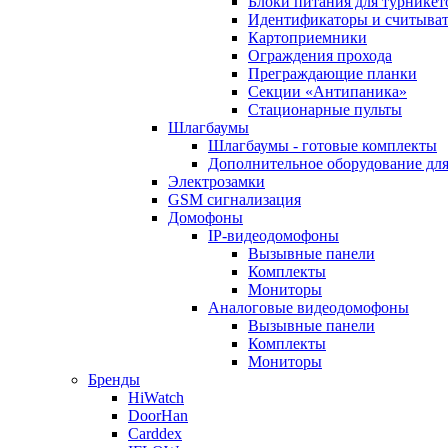
Блоки питания для турникет
Идентификаторы и считыва
Картоприемники
Ограждения прохода
Преграждающие планки
Секции «Антипаника»
Стационарные пульты
Шлагбаумы
Шлагбаумы - готовые комплекты
Дополнительное оборудование дл
Электрозамки
GSM сигнализация
Домофоны
IP-видеодомофоны
Вызывные панели
Комплекты
Мониторы
Аналоговые видеодомофоны
Вызывные панели
Комплекты
Мониторы
Бренды
HiWatch
DoorHan
Carddex