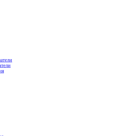
атели
атели
ия