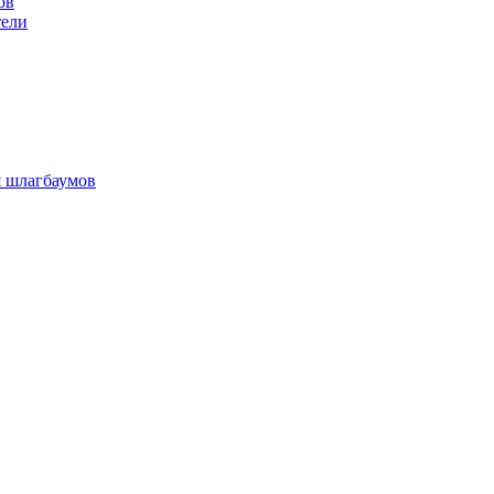
ов
тели
я шлагбаумов