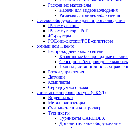
Расходные материалы
Кабели для видеонаблюдения
Разъемы для видеонаблюдения
Сетевое оборудование для видеонаблюдения
IP-коммутаторы
IP-коммутаторы РоЕ
4G-роутеры
POE-инжекторы/POE-сплиттеры
Умный дом HitePro
Беспроводные выключатели
Клавишные беспроводные выключ
Сенсорные беспроводные выключ
Пульты дистанционного управлен
Блоки управления
Датчики
Комплекты
Сервер умного дома
Системы контроля доступа (СКУД)
Видеоглазки
Металлодетекторы
Считыватели и контроллеры
Турникеты
Турникеты CARDDEX
Дополнительное оборудование