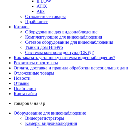
IFLOW
ATIX
Atix
Отложенные товары
Прайс-лист
Каталог
Оборудование для видеонаблюдение
Комплектующие для видеонаблюдения
Сетевое оборудование для видеонаблюдения
Умный дом HitePro
Системы контроля доступа (СКУД)
Как заказать установку системы видеонаблюдения?
Реквизиты и контакты
Оплата, доставка и правила обработки персональных дан
Отложенные товары
Новости
Отзывы
Прайс-лист
Карта сайта
товаров
0
на
0
p
Оборудование для видеонаблюдение
Видеорегистраторы
Камеры видеонаблюдения